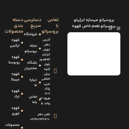
تماس
دسترسی
دسته
بروسیاتو میسازه انرژیتو
با
سریع
بندی
بروسیاتو طعم خاص قهوه
بروسیاتو
محصولات
فروشگاه
آدرس
قهوه
دفتر :
ترکیبی
مجله
تهران
بروسیاتو
خیابان
قهوه
کلاهدوز
روبوستا
باشگاه
بلوار
مشتریان
کاوه
قهوه
نبش
اخلاقی
عربیکا
درباره
غربی
ما
پلاک
قهوه
12/1
ترک
تماس
طبقه 3
باما
واحد 5
قهوه
فوری
تلفن دفتر
:02191093630
محصولات