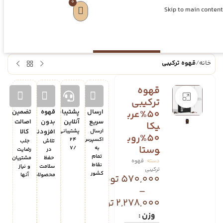
0
Skip to main content
خانه
قهوه ترکیبی
قهوه
Click to enlarge
ترکیبی
50%عرب
ارسال
پشتیبانی
قهوه
تضمین
سریع
آنلاین
بدون
اصالت
یکا
ارسال
پشتیبانی
افزودنی
کالا
50%روب
اکسپرس
24
تلاش
جلب
وستا
به
/7
در
رضایت
تمام
حفظ
مشتریان
دسته:
قهوه
نقاط
سلامت
و نیاز
ترکیبی
کشور
محصولات
آنها
570,000
تومان
–
2,278,000
تومان
وزن